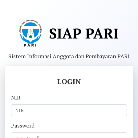
Sistem Informasi Anggota dan Pembayaran PARI
LOGIN
NIR
Password